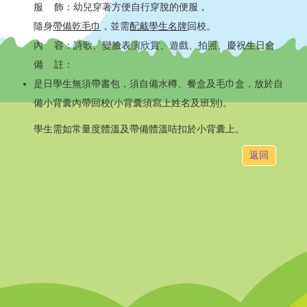
服 飾：幼兒穿著方便自行穿脫的便服，
隨身
帶備乾毛巾
，並需
配戴學生名牌
回校。
內 容：詩歌、變臉表演欣賞、遊戲、拍照、慶祝生日會
備 註：
是日學生無須帶書包，須自備水樽、餐盒及毛巾盒，放於自
備小背囊內帶回校(小背囊須寫上姓名及班別)。
學生需如常量度體溫及帶備體溫咭扣於小背囊上。
返回